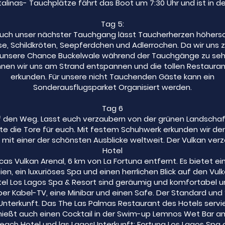
talinas- Tauchplätze fährt das Boot um 7:30 Uhr und ist in de
Tag 5:
ch unser nächster Tauchgang lässt Taucherherzen höhersch
e, Schildkröten, Seepferdchen und Adlerrochen. Da wir uns z
t unsere Chance Buckelwale während der Tauchgänge zu seh
en wir uns am Strand entspannen und die tollen Restauran
erkunden. Für unsere nicht Tauchenden Gäste kann ein
Sonderausflugsparket Organisiert werden.
Tag 6
 den Weg. Lasst euch verzaubern von der grünen Landschaf
te die Tore für euch. Mit festem Schuhwerk erkunden wir de
it einer der schönsten Ausblicke weltweit. Der Vulkan verz
Hotel
cas Vulkan Arenal, 6 km von La Fortuna entfernt. Es bietet ein
en, ein luxuriöses Spa und einen herrlichen Blick auf den Vul
tel Los Lagos Spa & Resort sind geräumig und komfortabel 
ber Kabel-TV, eine Minibar und einen Safe. Der Standard und 
Unterkunft. Das The Las Palmas Restaurant des Hotels servi
enießt auch einen Cocktail in der Swim-up Lemnos Wet Bar a
Beach Hotel und las LagosUnterkunft: Fortuna Los Lagos Spa 