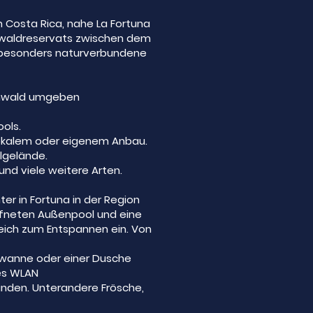
n Costa Rica, nahe La Fortuna
enwaldreservats zwischen dem
ne besonders naturverbundene
egenwald umgeben
ols.
s lokalem oder eigenem Anbau.
lgelände.
und viele weitere Arten.
r in Fortuna in der Region
öffneten Außenpool und eine
reich zum Entspannen ein. Von
dewanne oder einer Dusche
es WLAN
inden. Unterandere Frösche,