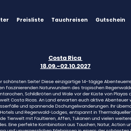
ter
Preisliste
Tauchreisen
Gutschein
Costa Rica
18.09.-02.10.2027
er schönsten Seite! Diese einzigartige 14-tägige Abenteuerr
den faszinierenden Naturwundern des tropischen Regenwalde
ntarochen, Schildkröten und Wale vor der Küste von Playas d
elt Costa Ricas. An Land erwarten euch aktive Abenteuer 
serfälle und spannende Dschungelwanderungen. Ihr übernac
otels und Regenwald-Lodges, entspannt in Thermalquellen 
e Tierwelt mit Faultieren, Affen, Tukanen und vielen weite
. Eine perfekte Kombination aus Tauchen, Natur, Action un
ng und unvergesslichen Erlebnissen in einem der schönsten 