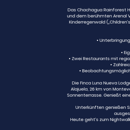
Das Chachagua Rainforest Hot
und dem berühmten Arenal Vo
Kinderregenwald („Children’
•⁠ ⁠Unterbringu
•⁠ ⁠
•⁠ ⁠Zwei Restaurants mit reg
•⁠ ⁠Zahl
•⁠ ⁠Beobachtungsmöglich
Die Finca Luna Nueva Lodg
Alajuela, 26 km von Montev
Sonnenterrasse. Genießt eine
Unterkünften genießen Si
ausgest
Heute geht’s zum Nightwalk