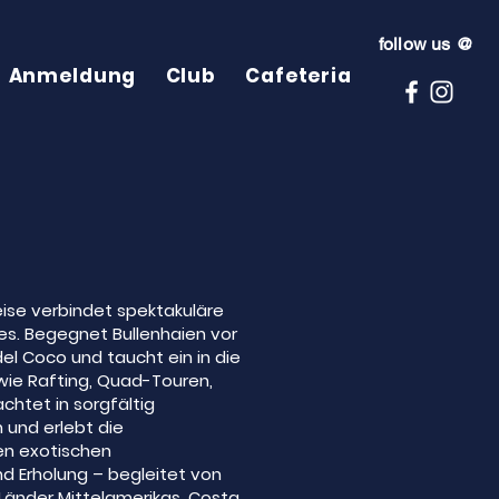
follow us @
Anmeldung
Club
Cafeteria
eise verbindet spektakuläre
s. Begegnet Bullenhaien vor
el Coco und taucht ein in die
wie Rafting, Quad-Touren,
htet in sorgfältig
und erlebt die
ren exotischen
d Erholung – begleitet von
Länder Mittelamerikas. Costa