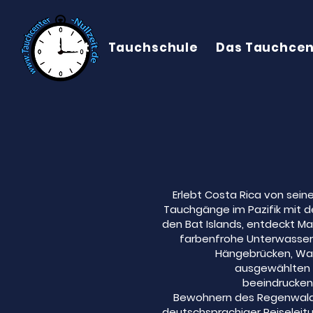
Start
Tauchschule
Das Tauchcen
Erlebt Costa Rica von sein
Tauchgänge im Pazifik mit 
den Bat Islands, entdeckt Ma
farbenfrohe Unterwasserw
Hängebrücken, Was
ausgewählten H
beeindruckend
Bewohnern des Regenwaldes
deutschsprachiger Reiseleitu