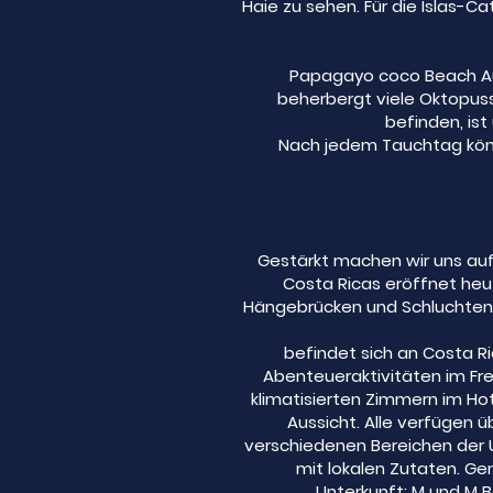
Haie zu sehen. Für die Islas-Ca
Papagayo coco Beach Au
beherbergt viele Oktopuss
befinden, is
Nach jedem Tauchtag könn
Gestärkt machen wir uns auf
Costa Ricas eröffnet heu
Hängebrücken und Schluchten m
befindet sich an Costa Ri
Abenteueraktivitäten im Frei
klimatisierten Zimmern im Ho
Aussicht. Alle verfügen ü
verschiedenen Bereichen der 
mit lokalen Zutaten. G
Unterkunft: M und M 