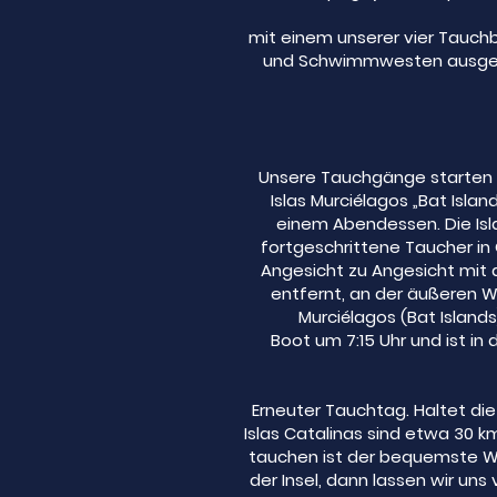
mit einem unserer vier Tauchb
und Schwimmwesten ausgesta
Unsere Tauchgänge starten e
Islas Murciélagos „Bat Islan
einem Abendessen. Die Isla
fortgeschrittene Taucher in
Angesicht zu Angesicht mit 
entfernt, an der äußeren We
Murciélagos (Bat Islands
Boot um 7:15 Uhr und ist in
Erneuter Tauchtag. Haltet die
Islas Catalinas sind etwa 30 k
tauchen ist der bequemste We
der Insel, dann lassen wir un