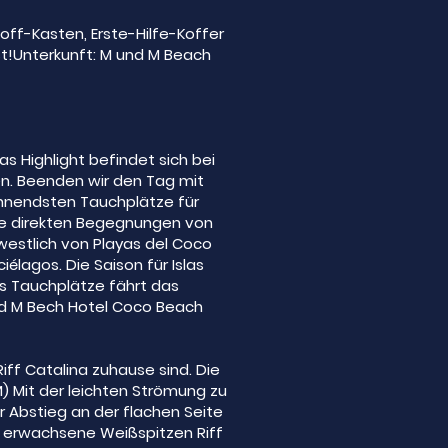
ff-Kasten, Erste-Hilfe-Koffer
t!Unterkunft: M und M Beach
 Highlight befindet sich bei
ehen. Beenden wir den Tag mit
pannendsten Tauchplätze für
die direkten Begegnungen von
westlich von Playas del Coco
élagos. Die Saison für Islas
os Tauchplätze fährt das
 und M Bech Hotel Coco Beach
iff Catalina zuhause sind. Die
M) Mit der leichten Strömung zu
 Abstieg an der flachen Seite
rt erwachsene Weißspitzen Riff