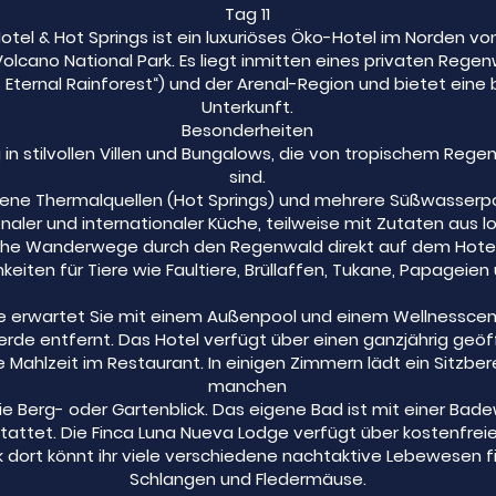
Tag 11
el & Hot Springs ist ein luxuriöses Öko-Hotel im Norden vo
lcano National Park. Es liegt inmitten eines privaten Reg
s Eternal Rainforest“) und der Arenal-Region und bietet ei
Unterkunft.
Besonderheiten
ng in stilvollen Villen und Bungalows, die von tropischem R
sind.
Eigene Thermalquellen (Hot Springs) und mehrere Süßwasserpo
ionaler und internationaler Küche, teilweise mit Zutaten au
reiche Wanderwege durch den Regenwald direkt auf dem Hote
keiten für Tiere wie Faultiere, Brüllaffen, Tukane, Papageien 
e erwartet Sie mit einem Außenpool und einem Wellnesscente
erde entfernt. Das Hotel verfügt über einen ganzjährig ge
 Mahlzeit im Restaurant. In einigen Zimmern lädt ein Sitzbe
manchen
e Berg- oder Gartenblick. Das eigene Bad ist mit einer Ba
attet. Die Finca Luna Nueva Lodge verfügt über kostenfrei
 dort könnt ihr viele verschiedene nachtaktive Lebewesen f
Schlangen und Fledermäuse.