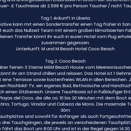
uer- & Tauchreise ab 2.599 € pro Person Taucher / nicht Ta
Tag 1: Ankunft in Liberia
ernative kann mit einen Sondertransfer einen Tag früher in S
 euch das Nullzeit Team mit einem großen klimatisierten F
einen Transfer könnt ihr euch in euren Hotel vom Flug erho
zusammen gegessen.
Unterkunft: M und M Beach Hotel Coco Beach
Tag 2: Coco Beach
n aber feinen 3 Sterne M&M Beach House vom Meeresrausche
önnt ihr am Strand chillen und relaxen. Das Hotel ist 1 Geh
eine Terrasse sowie kostenfreies WLAN in allen Bereichen.
einen Flachbild-TV, ein eigenes Bad, Bettwäsche und Handtüc
einen Sitzbereich. Unsere Tauchbasis ist in Fußläufiger Entf
ayas del Coco, die alle ca. 10 bis 20 Minuten mit dem Boot en
tina, Tortuga, Virador und Cabeza de Mono. Die maximale Tau
30m
uchplätze sind sowohl für Anfänger als auch fortgeschritt
drei Tauchgängen, die jeweils an verschiedenen Tauchplät
ährt das Boot um 8:00 Uhr und ist in der Regel gegen 14.30 U