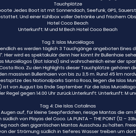
Tauchplätze
oote Jedes Boot ist mit Sonnendach, Seefunk, GPS, Sauersto
ttet. Und einer Kühlbox voller Getränke und frischem Obs
Hotel Coco Beach
Unterkunft: M und M Bech Hotel Coco Beach
Tag 3: Islas Murciélagos
ndlich es werden täglich 3 Tauchgänge angeboten Eines das
d“. Hier wird es spektakulär denn hier könnt ihr Bullenhaie s
s Murciélagos (Bat Island) sind wahrscheinlich einer der s
 Costa Rica. Zu den Highlights dieser Tauchplätze gehören 
den massiven Bullenhaien von bis zu 3,5 m. Rund 45 km nord
stspitze des Nationalparks Santa Rosa, liegen die Islas Murci
) ist von August bis Ende September. Für die Islas Murciélag
 der Regel gegen 14.00 Uhr zurück.Unterkunft: Unterkunft: M
Tag 4: Die Islas Catalinas
 Augen auf, für kleine Seepferdchen, riesige Mantas die am R
m südlich von Playas del Coco. LA PUNTA – THE POINT (12 – 33
g nach den gigantischen Mantas Ausschau zu halten. Freier
s von der Strömung südlich in tieferes Wasser treiben um do