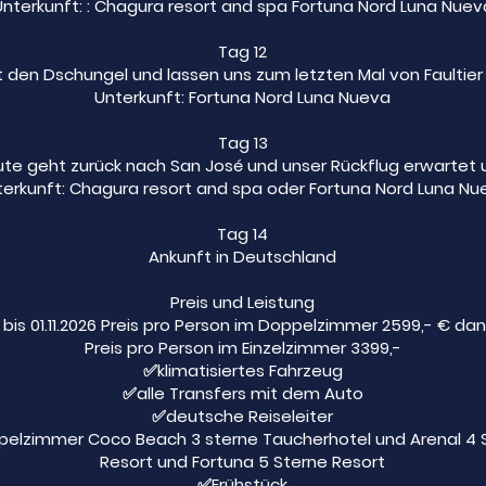
Unterkunft: : Chagura resort and spa Fortuna Nord Luna Nuev
Tag 12
 den Dschungel und lassen uns zum letzten Mal von Faultier
Unterkunft: Fortuna Nord Luna Nueva
Tag 13
te geht zurück nach San José und unser Rückflug erwartet 
terkunft: Chagura resort and spa oder Fortuna Nord Luna Nu
Tag 14
Ankunft in Deutschland
Preis und Leistung
bis 01.11.2026 Preis pro Person im Doppelzimmer 2599,- € da
Preis pro Person im Einzelzimmer 3399,-
✅klimatisiertes Fahrzeug
✅alle Transfers mit dem Auto
✅deutsche Reiseleiter
elzimmer Coco Beach 3 sterne Taucherhotel und Arenal 4 
Resort und Fortuna 5 Sterne Resort
✅Frühstück