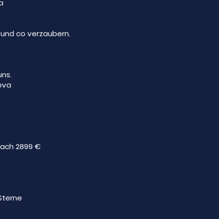
a
 und co verzaubern.
uns.
eva
nach 2899 €
Sterne