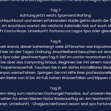
Tag 7
Achtung jetzt wird’s Spannend Rafting
Schlauchboot und einen erfahrenden Guide gehts durch die 
. Im Anschluss wartet der nächste Adrenalin Kick auf euch. 
t Costa Ricas. Unterkunft: Fortuna Los Lagos Spa oder glei
Tag 8
ark Arenal, dieser beherbergt viele Affenarten wie Kapuzina
nd hier an der Tages Ordnung. Anschließend besuchen wir ein
os Spa oder gleichwertigesTag 9 tief im costa-ricanischen D
 Sie über das Canyoning hinaus, Beginnen Sie mit einem ras
openwasserfall. Tauchen Sie in ein tiefes kristallklares Bec
on weiterfahren. Springen Sie mit Hilfe Ihrer professionel
en Reihe von 10 bis 40 Fuß hohen Wasserfällen und Klippen i
Tag 10
em Weg zum nächsten Dschungel Paradise. Auf unseren Rei
alten für einen kleinen Natur Badeausflug an. Am Nachmitta
ren. Unterkunft: : Chagura rainforest resort and spa Fortun